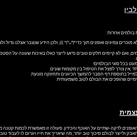
בין
בולמים אחרות :
אנו מטפלים אך ורק בבולמים ומוטות אוכף (לא מוכרים צמיגים ואופנים תוך כדי°(❛ᴗ❛)° ))), ולכן ה
, ואם לא קיימים חלקים טובים נדאג לייצר כאלו באיכות שעונה על הסטנד
.
עט בכל סוגי הבולמים!
,אין צורך לפצל את הטיפול בין מקומות שונים.
מייל בתוספת דף הסבר להמשך הכיוונים ותחזוקה מונעת.
ימיים שהופכים את הבולם לטוב משמעותית.
צמית
 האופנים לדקה-שתיים על האוכף והכידון. פעולה זו מאפשרת לכמות קטנה 
בק ולייצר לבולם סיכוך טוב יותר, מה שיאריך את חייו ויגרום לו לעבוד טוב 